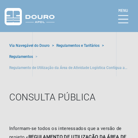
Via Navegável do Douro
>
Regulamentos e Tarifários
>
Regulamentos
>
Regulamento de Utilização da Área de Atividade Logística Contígua ao
Cais Acostável de Vila Nova de Gaia
CONSULTA PÚBLICA
Informam-se todos os interessados que a versão de
projeto «
REGULAMENTO DE UTILIZAÇÃO DA ÁREA DE